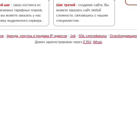
ой шаг
- заказ хостинга из
Шаг третий
- создание сайта. Вы
агаемых тарифных планов.
можете заказать сайт любой
 вы можете заказать у нас
сложности, связавшись с нашим
овку выделенного сервера.
специалистом.
ов
·
Аренда, покупка и продажа IP-адресов
·
Job
·
SSL-сертификаты
·
Освобождающие
Домен зарегистрирован через
i7.RU
.
Whois