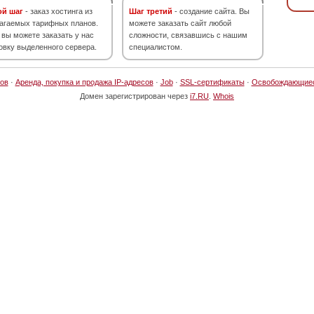
ой шаг
- заказ хостинга из
Шаг третий
- создание сайта. Вы
агаемых тарифных планов.
можете заказать сайт любой
 вы можете заказать у нас
сложности, связавшись с нашим
овку выделенного сервера.
специалистом.
ов
·
Аренда, покупка и продажа IP-адресов
·
Job
·
SSL-сертификаты
·
Освобождающие
Домен зарегистрирован через
i7.RU
.
Whois