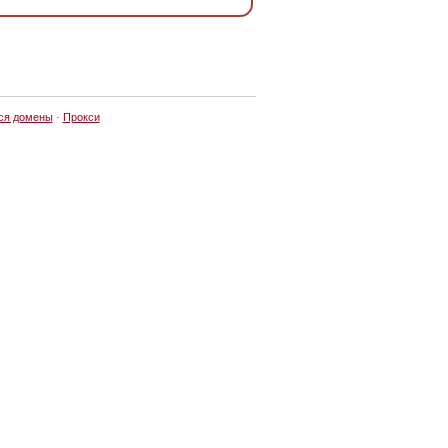
ся домены
·
Прокси