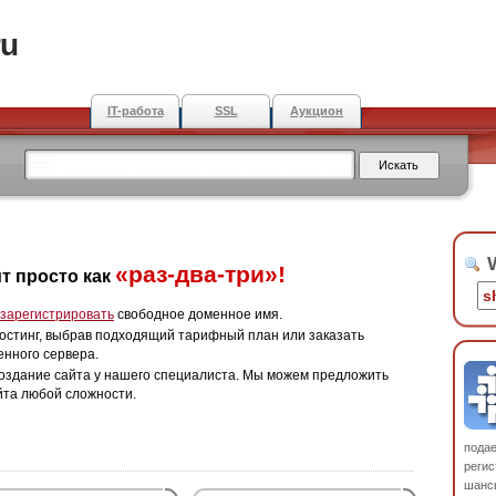
ru
IT-работа
SSL
Аукцион
W
«раз-два-три»!
т просто как
зарегистрировать
свободное доменное имя.
остинг, выбрав подходящий тарифный план или заказать
енного сервера.
оздание сайта у нашего специалиста. Мы можем предложить
йта любой сложности.
пода
регис
шанс